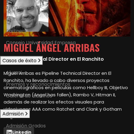
Gran Canaria
Profesores
Partners
Consejo Universidad Empresa
MIGUEL ÁNGEL ARRIBAS
Pipeline Technical Director en El Ranchito
Casos de éxito
Alumni
Miguel Arribas es Pipeline Technical Director en El
Ranchito, ha llevado a cabo diversos proyectos
Premios y reconocimientos
cinematográficos en películas como Hellboy III, Objetivo
Washington (Angel has fallen), Rambo V, Hitman II,
Galería de alumnos
además de realizar los efectos visuales para
videojuegos AAA como Ratchet and Clank y Gotham
Admisión
Knights.
Admisión Grados
Linkedin