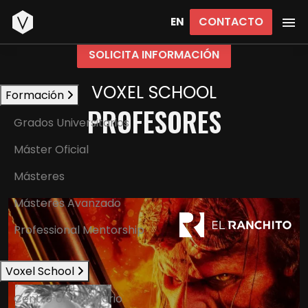
Inicio
CONTACTO
EN
SOLICITA INFORMACIÓN
VOXEL SCHOOL
Formación
PROFESORES
Grados Universitarios
Máster Oficial
Másteres
Másteres Avanzado
Professional Mentorship
Voxel School
Centro Universitario