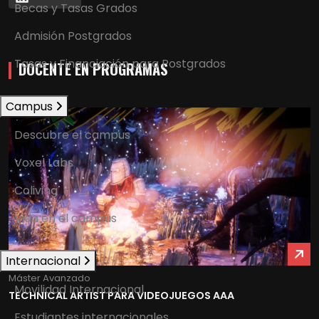
Becas y Tasas Grados
Admisión Postgrados
Tasas y Financiación para Postgrados
DOCENTE EN PROGRAMAS
Campus
Descubre el campus
Voxel Labs
Coliving
Vida en el campus
Internacional
Máster Avanzado
Movilidad Internacional
TECHNICAL ARTIST PARA VIDEOJUEGOS AAA
Estudiantes internacionales