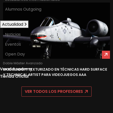
Alumnos Outgoing
Actualidad
Noticias
Eventos
Open Day
Doble Máster Avanzado
Voxel Academy
MODELADO Y TEXTURIZADO EN TÉCNICAS HARD SURFACE
Y TECHNICAL ARTIST PARA VIDEOJUEGOS AAA
Tienda Oficial
VER TODOS LOS PROFESORES