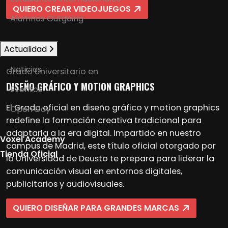
QUIERO CREAR VIDEOJUEGOS
Alumnos Outgoing
Actualidad
Noticias
Grado Universitario en
DISEÑO GRÁFICO Y MOTION GRAPHICS
Eventos
El Grado oficial en diseño gráfico y motion graphics
Open Day
redefine la formación creativa tradicional para
adaptarla a la era digital. Impartido en nuestro
Voxel Academy
campus de Madrid, este título oficial otorgado por
Tienda Oficial
la Universidad de Deusto te prepara para liderar la
comunicación visual en entornos digitales,
publicitarios y audiovisuales.
QUIERO DISEÑAR PARA GRANDES MARCAS