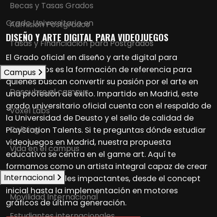
Becas y Tasas Grados
Grado Universitario en
Admisión Postgrados
DISEÑO Y ARTE DIGITAL PARA VIDEOJUEGOS
Tasas y Financiación para Postgrados
El Grado oficial en diseño y arte digital para
videojuegos es la formación de referencia para
Campus
quienes buscan convertir su pasión por el arte en
Descubre el campus
una profesión de éxito. Impartido en Madrid, este
grado universitario oficial cuenta con el respaldo de
Voxel Labs
la Universidad de Deusto y el sello de calidad de
Coliving
PlayStation Talents. Si te preguntas dónde estudiar
videojuegos en Madrid, nuestra propuesta
Vida en el campus
educativa se centra en el game art. Aquí te
formamos como un artista integral capaz de crear
Internacional
universos visuales impactantes, desde el concept
inicial hasta la implementación en motores
Movilidad Internacional
gráficos de última generación.
Estudiantes internacionales