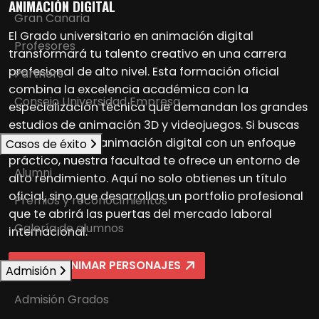
ANIMACIÓN DIGITAL
Gran Canaria
El Grado universitario en animación digital
Profesores
transformará tu talento creativo en una carrera
profesional de alto nivel. Esta formación oficial
Partners
combina la excelencia académica con la
Consejo Universidad Empresa
especialización técnica que demandan los grandes
estudios de animación 3D y videojuegos. Si buscas
dónde estudiar animación digital con un enfoque
Casos de éxito
práctico, nuestra facultad te ofrece un entorno de
Alumni
alto rendimiento. Aquí no solo obtienes un título
oficial, sino que desarrollas un portfolio profesional
Premios y reconocimientos
que te abrirá las puertas del mercado laboral
Galería de alumnos
internacional.
QUIERO ANIMAR PERSONAJES
Admisión
Admisión Grados