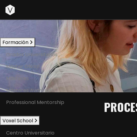
Inicio
Formación
Grados Universitarios
Máster Oficial
Másteres
Másteres Avanzado
PROCE
Professional Mentorship
Voxel School
Centro Universitario