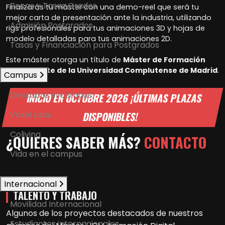
Becas y Tasas Grados
Finalizarás tu máster con una demo-reel que será tu
mejor carta de presentación ante la industria, utilizando
Admisión Postgrados
rigs profesionales para tus animaciones 3D y hojas de
modelo detalladas para tus animaciones 2D.
Tasas y Financiación para Postgrados
Este máster otorga un título de
Máster de Formación
Permanente de la Universidad Complutense de Madrid
.
Campus
Descubre el campus
INICIO EN OCTUBRE 2026 ¡ÚLTIMAS PLAZAS
Voxel Labs
DISPONIBLES!
Coliving
¿QUIERES SABER MÁS?
CONTACTO
Vida en el campus
Internacional
TALENTO Y TRABAJO
Movilidad Internacional
Algunos de los proyectos destacados de nuestros
Estudiantes internacionales