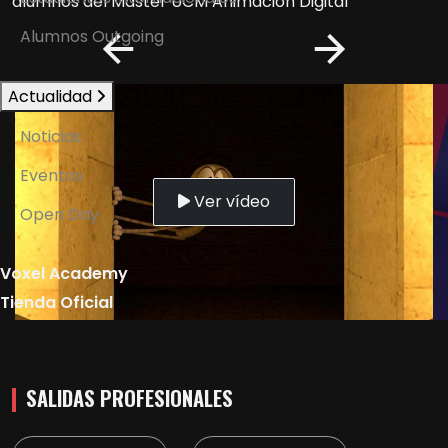
alumnos del
Máster UCM Animación Digital
Alumnos Outgoing
Actualidad
Noticias
Eventos
Ver vídeo
Open Day
Voxel Academy
Tienda Oficial
SALIDAS PROFESIONALES