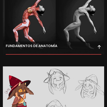
FUNDAMENTOS DE ANATOMÍA
Domina la anatomía 3D y los fundamentos del arte para
crear personajes con estructuras realistas de bípedos y
cuadrúpedos.