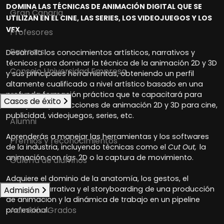
DOMINA LAS TÉCNICAS DE ANIMACIÓN DIGITAL QUE SE
Gran Canaria
UTILIZAN EN EL CINE, LAS SERIES, LOS VIDEOJUEGOS Y LOS
VFX.
Profesores
Partners
Desarrolla los conocimientos artísticos, narrativos y
técnicos para dominar la técnica de la animación 2D y 3D
Consejo Universidad Empresa
y sus principales herramientas, obteniendo un perfil
altamente cualificado a nivel artístico basado en una
profunda formación práctica que te capacitará para
Casos de éxito
trabajar en producciones de animación 2D y 3D para cine,
publicidad, videojuegos, series, etc.
Alumni
Aprenderás a manejar las herramientas y los softwares
Premios y reconocimientos
de la industria, incluyendo técnicas como el
Cut Out,
la
animación con
rigs
2D o la captura de movimiento.
Galería de alumnos
Adquiere el dominio de la anatomía, los gestos, el
acting,
la narrativa y el storyboarding de una producción
Admisión
de animación y la dinámica de trabajo en un pipeline
Admisión Grados
profesional.