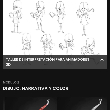
departamento contribuye a la creación.
TALLER DE INTERPRETACIÓN PARA ANIMADORES
2D
Interioriza tu personaje como un actor para trasladar sus
comportamientos y emociones a la animación del
MÓDULO 2
plano.
DIBUJO, NARRATIVA Y COLOR