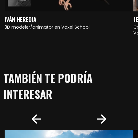
IVÁN HEREDIA
J
3D modeler/animator en Voxel School
C
V
TAMBIÉN TE PODRÍA
INTERESAR