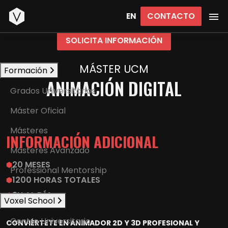
Inicio
CONTACTO
EN
SOLICITA INFORMACIÓN
MÁSTER UCM
Formación
ANIMACIÓN DIGITAL
Grados Universitarios
Máster Oficial
Másteres
INFORMACIÓN ADICIONAL
Másteres Avanzado
20 MESES
Professional Mentorship
1200 HORAS TOTALES
3H AL DÍA
Voxel School
Centro Universitario
CONVIÉRTETE EN ANIMADOR 2D Y 3D PROFESIONAL Y