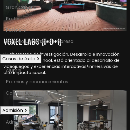
Gran Canaria
Profesores
Partners
VOXEL LABS (I+D+I)
Consejo Universidad Empresa
El Laboratorio de investigación, Desarrollo e Innovación
Casos de éxito
(I+D+i) de Voxel School, está orientado al desarrollo de
videojuegos y experiencias interactivas/inmersivas de
Alumni
alto impacto social.
Premios y reconocimientos
Galería de alumnos
Admisión
Admisión Grados