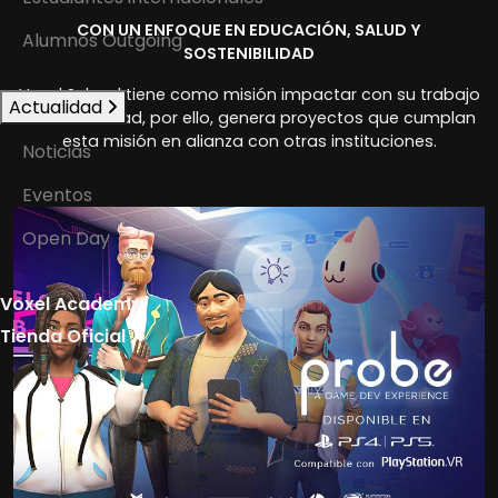
CON UN ENFOQUE EN EDUCACIÓN, SALUD Y
Alumnos Outgoing
SOSTENIBILIDAD
Voxel School tiene como misión impactar con su trabajo
Actualidad
en la sociedad, por ello, genera proyectos que cumplan
esta misión en alianza con otras instituciones.
Noticias
Eventos
Open Day
Voxel Academy
Tienda Oficial