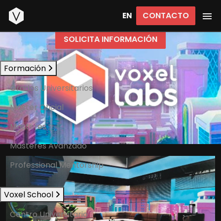
Inicio
CONTACTO
EN
SOLICITA INFORMACIÓN
Formación
Grados Universitarios
Máster Oficial
Másteres
Másteres Avanzado
Professional Mentorship
Voxel School
Centro Universitario