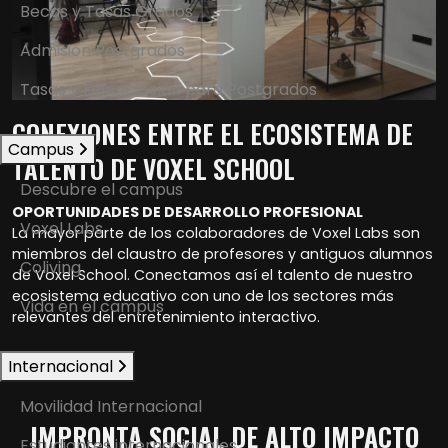
Becas y Tasas Grados
Admisión Postgrados
Tasas y Financiación para Postgrados
CONEXIONES ENTRE EL ECOSISTEMA DE
Campus
TALENTO DE VOXEL SCHOOL
Descubre el campus
OPORTUNIDADES DE DESARROLLO PROFESIONAL
Voxel Labs
La mayor parte de los colaboradores de Voxel Labs son
miembros del claustro de profesores y antiguos alumnos
Coliving
de Voxel School. Conectamos así el talento de nuestro
ecosistema educativo con uno de los sectores más
Vida en el campus
relevantes del entretenimiento interactivo.
Internacional
Movilidad Internacional
IMPRONTA SOCIAL DE ALTO IMPACTO
Estudiantes internacionales