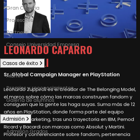
Gran Canaria
Profesores
Partners
Consejo Universidad Empresa
LEONARDO CAPARRO
ZUPPIROLI
Casos de éxito
Sr. Global Campaign Manager en PlayStation
Alumni
Premios y reconocimientos
Leonardo Zuppiroli es el creador de The Belonging Model,
el marco sobre cómo las marcas construyen fandom y
Galería de alumnos
consiguen que la gente las haga suyas. Suma más de 12
años en PlayStation, donde forma parte del equipo
Admisión
Global de Marketing, tras una trayectoria en IBM, Pernod
Ricard y Bacardi con marcas como Absolut y Martini.
Admisión Grados
Profesor y conferenciante sobre fandom, pertenencia