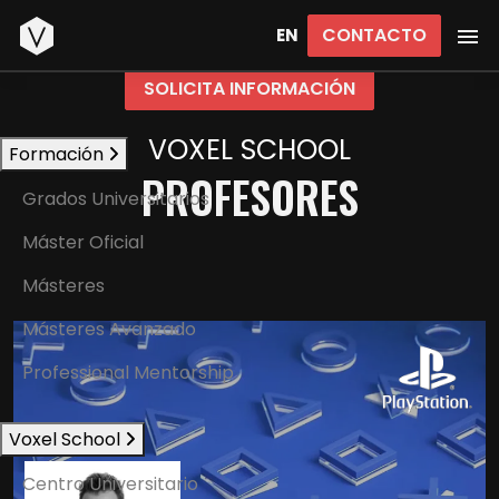
Inicio
CONTACTO
EN
SOLICITA INFORMACIÓN
VOXEL SCHOOL
Formación
PROFESORES
Grados Universitarios
Máster Oficial
Másteres
Másteres Avanzado
Professional Mentorship
Voxel School
Centro Universitario