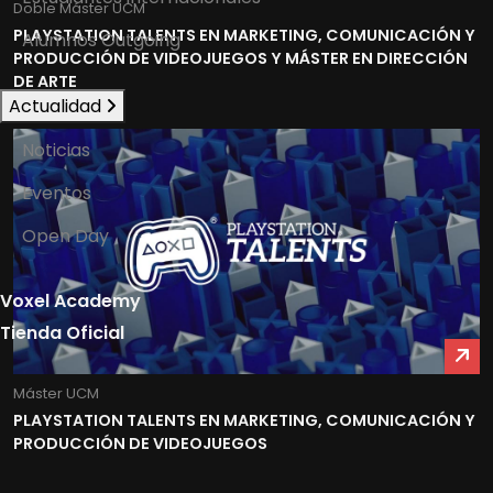
Doble Máster UCM
PLAYSTATION TALENTS EN MARKETING, COMUNICACIÓN Y
Alumnos Outgoing
PRODUCCIÓN DE VIDEOJUEGOS Y MÁSTER EN DIRECCIÓN
DE ARTE
Actualidad
Noticias
Eventos
Open Day
Voxel Academy
Tienda Oficial
Máster UCM
PLAYSTATION TALENTS EN MARKETING, COMUNICACIÓN Y
PRODUCCIÓN DE VIDEOJUEGOS