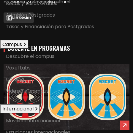
de marca y relevancia cultural.
Becas y Tasas Grados
Admisión Postgrados
Linkedin
Tasas y Financiación para Postgrados
Campus
DOCENTE EN PROGRAMAS
Descubre el campus
Voxel Labs
Coliving
Vida en el campus
Internacional
Movilidad Internacional
Estudiantes internacionales