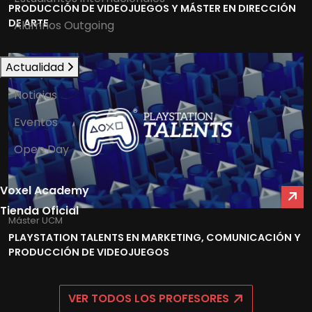
PRODUCCIÓN DE VIDEOJUEGOS Y MÁSTER EN DIRECCIÓN
DE ARTE
Alumnos Outgoing
Actualidad
Noticias
Eventos
Open Day
Voxel Academy
Tienda Oficial
Máster UCM
PLAYSTATION TALENTS EN MARKETING, COMUNICACIÓN Y
PRODUCCIÓN DE VIDEOJUEGOS
VER TODOS LOS PROFESORES