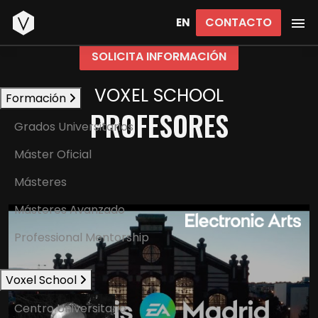
Inicio
CONTACTO
EN
SOLICITA INFORMACIÓN
VOXEL SCHOOL
Formación
PROFESORES
Grados Universitarios
Máster Oficial
Másteres
Másteres Avanzado
Professional Mentorship
Voxel School
Centro Universitario