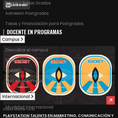
Becas y Tasas Grados
Linkedin
Admisión Postgrados
Tasas y Financiación para Postgrados
DOCENTE EN PROGRAMAS
Campus
Descubre el campus
Voxel Labs
Coliving
Vida en el campus
Internacional
Movilidad Internacional
Doble Máster UCM
PLAYSTATION TALENTS EN MARKETING, COMUNICACIÓN Y
Estudiantes internacionales