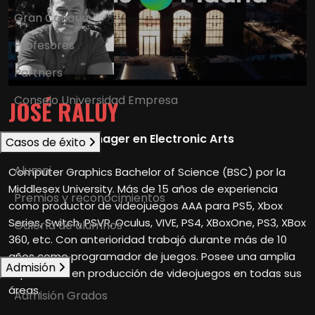
Gran Canaria
Profesores
Partners
Consejo Universidad Empresa
JOSÉ RALUY
Engineering Manager en Electronic Arts
Casos de éxito
Alumni
Computer Graphics Bachelor of Science (BSC) por la
Middlesex University. Más de 15 años de experiencia
Premios y reconocimientos
como productor de videojuegos AAA para PS5, Xbox
Series, Switch, PSVR, Oculus, VIVE, PS4, XBoxOne, PS3, XBox
Galería de alumnos
360, etc. Con anterioridad trabajó durante más de 10
años como programador de juegos. Posee una amplia
Admisión
experiencia en producción de videojuegos en todas sus
áreas.
Admisión Grados