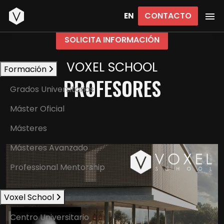
Inicio
CONTACTO
EN
SOLICITA INFORMACIÓN
VOXEL SCHOOL
Formación
PROFESORES
Grados Universitarios
Máster Oficial
Másteres
Másteres Avanzado
Professional Mentorship
Voxel School
Centro Universitario