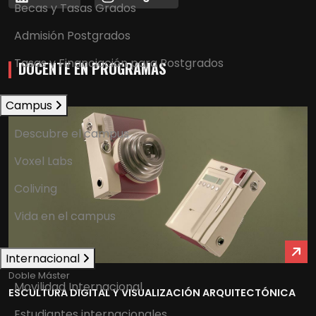
Becas y Tasas Grados
Admisión Postgrados
Tasas y Financiación para Postgrados
DOCENTE EN PROGRAMAS
Campus
Descubre el campus
Voxel Labs
Coliving
Vida en el campus
Internacional
Doble Máster
Movilidad Internacional
ESCULTURA DIGITAL Y VISUALIZACIÓN ARQUITECTÓNICA
Estudiantes internacionales