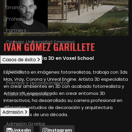
Gran Canaria
Profesores
Partners
Consejo Universidad Empresa
IVÁN GÓMEZ GARILLETE
Profesor y Artista 3D en Voxel School
Casos de éxito
Alumni
Especialista en imágenes fotorrealistas, trabaja con 3ds
Max, Vray, Corona y Unreal Engine. Artista 3D especialista
Premios y reconocimientos
en crear ambientes en 3D con acabado fotorrealista y
Artista VR, especializado en crear entornos 3D
Galería de alumnos
interactivos, ha desarrollado su carrera profesional en
diferentes estudios de decoración y arquitectura
Admisión
durante más de una década.
Admisión Grados
Linkedin
Instagram