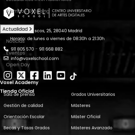
Alumnos Outgoing
Actualidad
C. de los Vascos, 25, 28040 Madrid
Horario: de lunes a viernes de 08:30h a 21:30h
Noticias
-
911 805 570
911 668 882
Eventos
info@voxelschool.com
Open Day
Voxel Academy
Tienda Oficial
Sala de prensa
Grados Universitarios
Gestión de calidad
Másteres
Orientación Escolar
Máster Oficial
Becas y Tasas Grados
Másteres Avanzado