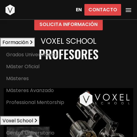
Inicio
CONTACTO
EN
SOLICITA INFORMACIÓN
VOXEL SCHOOL
Formación
PROFESORES
Grados Universitarios
Máster Oficial
Másteres
Másteres Avanzado
Professional Mentorship
Voxel School
Centro Universitario