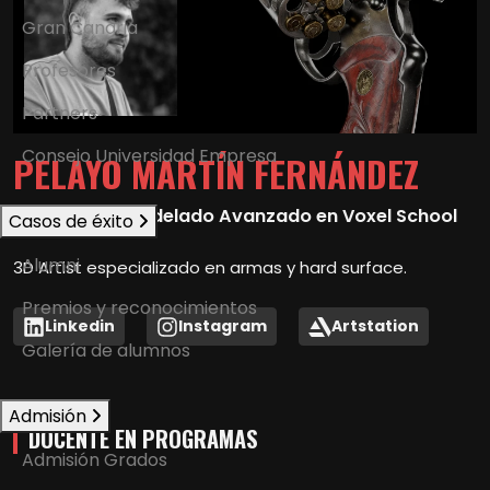
Gran Canaria
Profesores
Partners
Consejo Universidad Empresa
PELAYO MARTÍN FERNÁNDEZ
Profesor de Modelado Avanzado en Voxel School
Casos de éxito
Alumni
3D Artist especializado en armas y hard surface.
Premios y reconocimientos
Linkedin
Instagram
Artstation
Galería de alumnos
Admisión
DOCENTE EN PROGRAMAS
Admisión Grados