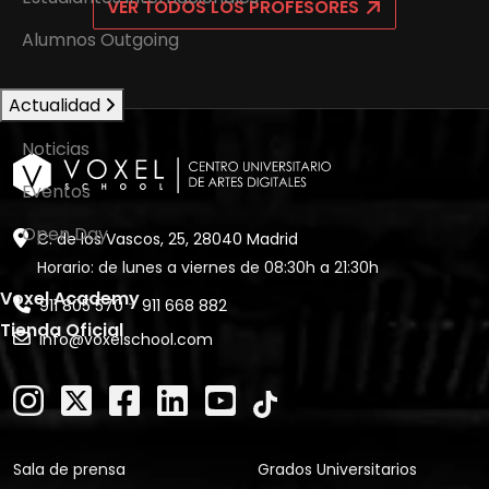
VER TODOS LOS PROFESORES
Alumnos Outgoing
Actualidad
Noticias
Eventos
Open Day
C. de los Vascos, 25, 28040 Madrid
Horario: de lunes a viernes de 08:30h a 21:30h
Voxel Academy
-
911 805 570
911 668 882
Tienda Oficial
info@voxelschool.com
Sala de prensa
Grados Universitarios