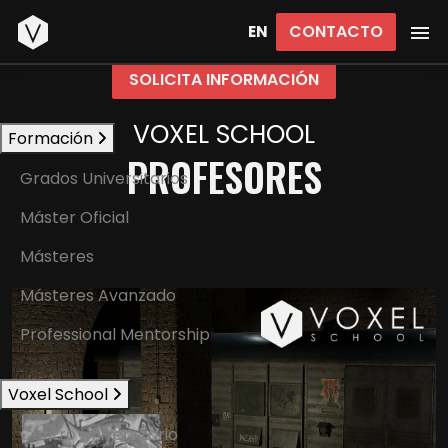
Inicio
CONTACTO
EN
SOLICITA INFORMACIÓN
VOXEL SCHOOL
Formación
PROFESORES
Grados Universitarios
Máster Oficial
Másteres
Másteres Avanzado
Professional Mentorship
Voxel School
Centro Universitario