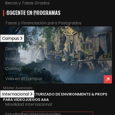
Becas y Tasas Grados
DOCENTE EN PROGRAMAS
Admisión Postgrados
Tasas y Financiación para Postgrados
Campus
Descubre el campus
Voxel Labs
Coliving
Vida en el campus
Máster Avanzado
Internacional
MODELADO Y TEXTURIZADO DE ENVIRONMENTS & PROPS
PARA VIDEOJUEGOS AAA
Movilidad Internacional
Estudiantes internacionales