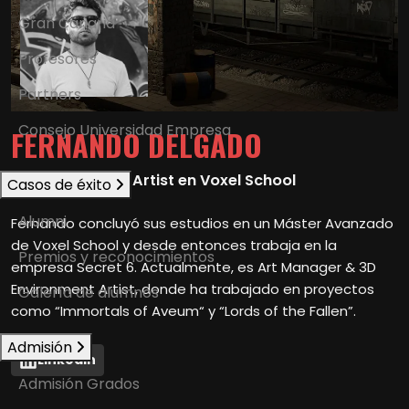
Gran Canaria
Profesores
Partners
Consejo Universidad Empresa
FERNANDO DELGADO
3D Environment Artist en Voxel School
Casos de éxito
Alumni
Fernando concluyó sus estudios en un Máster Avanzado
de Voxel School y desde entonces trabaja en la
Premios y reconocimientos
empresa Secret 6. Actualmente, es Art Manager & 3D
Environment Artist, donde ha trabajado en proyectos
Galería de alumnos
como “Immortals of Aveum“ y “Lords of the Fallen”.
Admisión
Linkedin
Admisión Grados