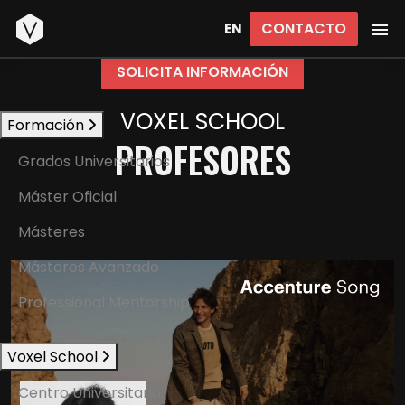
Inicio
CONTACTO
EN
SOLICITA INFORMACIÓN
VOXEL SCHOOL
Formación
PROFESORES
Grados Universitarios
Máster Oficial
Másteres
Másteres Avanzado
Professional Mentorship
Voxel School
Centro Universitario