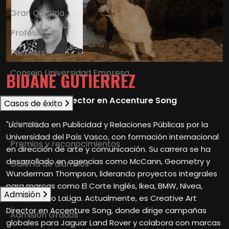
Gran Canaria
Profesores
Partners
Consejo Universidad Empresa
BIDANE GUTIERREZ
Creative Art Director en Accenture Song
Casos de éxito
Alumni
"Licenciada en Publicidad y Relaciones Públicas por la
Universidad del País Vasco, con formación internacional
Premios y reconocimientos
en dirección de arte y comunicación. Su carrera se ha
desarrollado en agencias como McCann, Geometry y
Galería de alumnos
Wunderman Thompson, liderando proyectos integrales
para marcas como El Corte Inglés, Ikea, BMW, Nivea,
Admisión
Coca-Cola o LaLiga. Actualmente, es Creative Art
Director en Accenture Song, donde dirige campañas
Admisión Grados
globales para Jaguar Land Rover y colabora con marcas