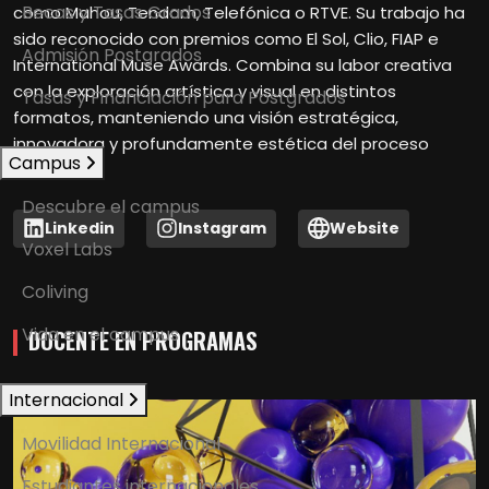
Becas y Tasas Grados
como Mahou, Tendam, Telefónica o RTVE. Su trabajo ha
sido reconocido con premios como El Sol, Clio, FIAP e
Admisión Postgrados
International Muse Awards. Combina su labor creativa
con la exploración artística y visual en distintos
Tasas y Financiación para Postgrados
formatos, manteniendo una visión estratégica,
innovadora y profundamente estética del proceso
Campus
creativo. "
Descubre el campus
Linkedin
Instagram
Website
Voxel Labs
Coliving
Vida en el campus
DOCENTE EN PROGRAMAS
Internacional
Movilidad Internacional
Estudiantes internacionales