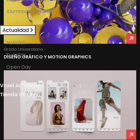
Alumnos Outgoing
Actualidad
Noticias
Grado Universitario
Eventos
DISEÑO GRÁFICO Y MOTION GRAPHICS
Open Day
Voxel Academy
Tienda Oficial