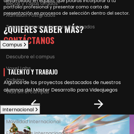
desarrollado en equipo, que podrás incorporar a tu
Becas y Tasas Grados
portfolio profesional y presentar como carta de
presentación en procesos de selección dentro del sector.
Admisión Postgrados
¿QUIERES SABER MÁS?
Tasas y Financiación para Postgrados
CONTÁCTANOS
Campus
Descubre el campus
Voxel Labs
TALENTO Y TRABAJO
Coliving
Algunos de los proyectos destacados de nuestros
alumnos del
Máster Desarrollo para Videojuegos
Vida en el campus
Internacional
Movilidad Internacional
Estudiantes internacionales