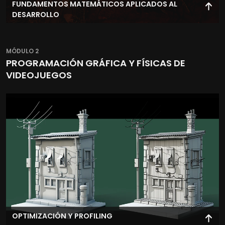
FUNDAMENTOS MATEMÁTICOS APLICADOS AL
DESARROLLO
Aplica conceptos matemáticos esenciales para
programación de videojuegos, incluyendo lógica,
MÓDULO 2
vectores y cálculo básico.
PROGRAMACIÓN GRÁFICA Y FÍSICAS DE
VIDEOJUEGOS
OPTIMIZACIÓN Y PROFILING