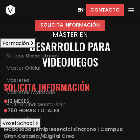
Inicio
CONTACTO
EN
SOLICITA INFORMACIÓN
MÁSTER EN
DESARROLLO PARA
Formación
Grados Universitarios
VIDEOJUEGOS
Máster Oficial
Másteres
SOLICITA INFORMACIÓN
Másteres Avanzado
12 MESES
Professional Mentorship
750 HORAS TOTALES
4H AL DÍA
Voxel School
Modalidad Semipresencial síncrono | Campus:
Centro Universitario
Gran Canaria / Digital Crea