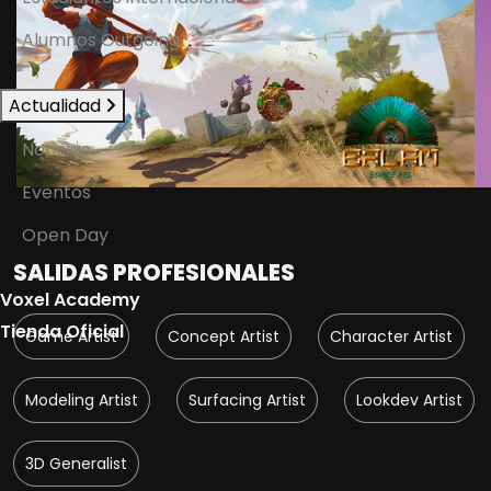
Alumnos Outgoing
Actualidad
Noticias
Eventos
Open Day
SALIDAS PROFESIONALES
Voxel Academy
Tienda Oficial
Game Artist
Concept Artist
Character Artist
Modeling Artist
Surfacing Artist
Lookdev Artist
3D Generalist