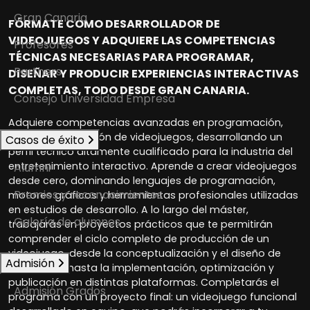
Gran Canaria
FÓRMATE COMO DESARROLLADOR DE
VIDEOJUEGOS Y ADQUIERE LAS COMPETENCIAS
Profesores
TÉCNICAS NECESARIAS PARA PROGRAMAR,
Partners
DISEÑAR Y PRODUCIR EXPERIENCIAS INTERACTIVAS
COMPLETAS, TODO DESDE GRAN CANARIA.
Consejo Universidad Empresa
Adquiere competencias avanzadas en programación,
diseño y producción de videojuegos, desarrollando un
Casos de éxito
perfil técnico altamente cualificado para la industria del
entretenimiento interactivo. Aprende a crear videojuegos
Alumni
desde cero, dominando lenguajes de programación,
Premios y reconocimientos
motores gráficos y herramientas profesionales utilizadas
en estudios de desarrollo. A lo largo del máster,
Galería de alumnos
trabajarás en proyectos prácticos que te permitirán
comprender el ciclo completo de producción de un
videojuego, desde la conceptualización y el diseño de
Admisión
mecánicas hasta la implementación, optimización y
publicación en distintas plataformas. Completarás el
Admisión Grados
programa con un proyecto final: un videojuego funcional