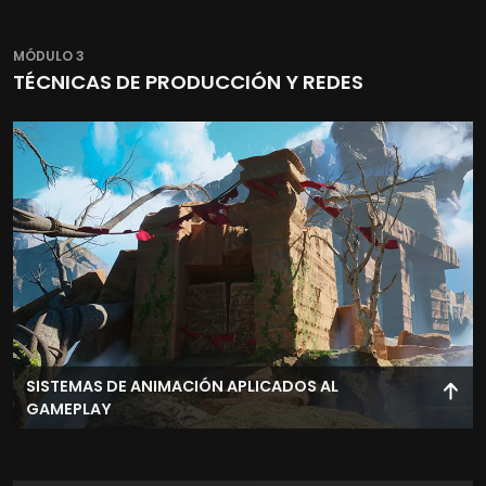
Desarrolla interfaces de usuario funcionales y atractivas,
optimizando la experiencia del jugador mediante
MÓDULO 3
sistemas UI/UX interactivos.
TÉCNICAS DE PRODUCCIÓN Y REDES
SISTEMAS DE ANIMACIÓN APLICADOS AL
GAMEPLAY
Integra animación dentro de la jugabilidad, coordinando
movimiento, acciones y respuesta del jugador.