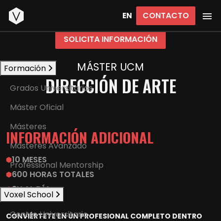
Inicio
CONTACTO
EN
SOLICITA INFORMACIÓN
MÁSTER UCM
Formación
DIRECCIÓN DE ARTE
Grados Universitarios
Máster Oficial
Másteres
INFORMACIÓN ADICIONAL
Másteres Avanzado
10 MESES
Professional Mentorship
600 HORAS TOTALES
3H AL DÍA
Voxel School
Centro Universitario
CONVIÉRTETE EN UN PROFESIONAL COMPLETO DENTRO