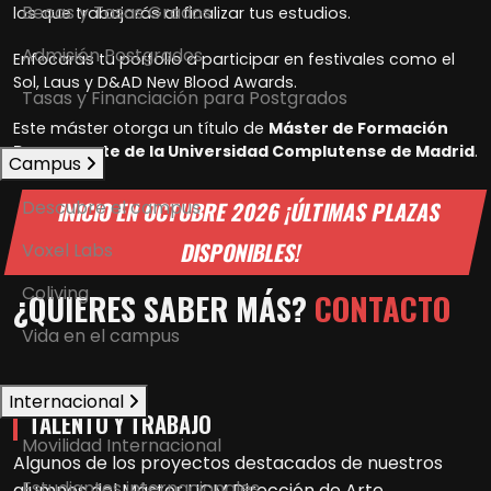
Becas y Tasas Grados
los que trabajarás al finalizar tus estudios.
Admisión Postgrados
Enfocarás tu porfolio a participar en festivales como el
Sol, Laus y D&AD New Blood Awards.
Tasas y Financiación para Postgrados
Este máster otorga un título de
Máster de Formación
Permanente de la Universidad Complutense de Madrid
.
Campus
Descubre el campus
INICIO EN OCTUBRE 2026 ¡ÚLTIMAS PLAZAS
DISPONIBLES!
Voxel Labs
Coliving
¿QUIERES SABER MÁS?
CONTACTO
Vida en el campus
Internacional
TALENTO Y TRABAJO
Movilidad Internacional
Algunos de los proyectos destacados de nuestros
Estudiantes internacionales
alumnos del
Máster UCM Dirección de Arte