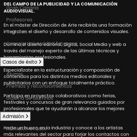
DEL CAMPO DE LA PUBLICIDAD Y LA COMUNICACIÓN
Gran Canaria
AUDIOVISUAL.
Profesores
En el máster de Dirección de Arte recibirás una formación
Partners
integral en el diseño y desarrollo de contenidos visuales.
Consejo Universidad Empresa
Domina el diseño editorial, digital, Social Media y web a
través del manejo experto de las últimas técnicas y
herramientas profesionales.
Casos de éxito
Especialízate en la estructuración y composición de
Alumni
contenidos para los distintos medios editoriales y
publicitarios con un enfoque totalmente práctico.
Premios y reconocimientos
Participa en proyectos colaborativos como ferias,
Galería de alumnos
festivales y concursos de gran relevancia guiados por
profesionales que te ayudarán a alcanzar los mejores
resultados.
Admisión
Hazte un hueco en la industria y conoce a los artistas
Admisión Grados
más relevantes del sector para forjar los contactos con