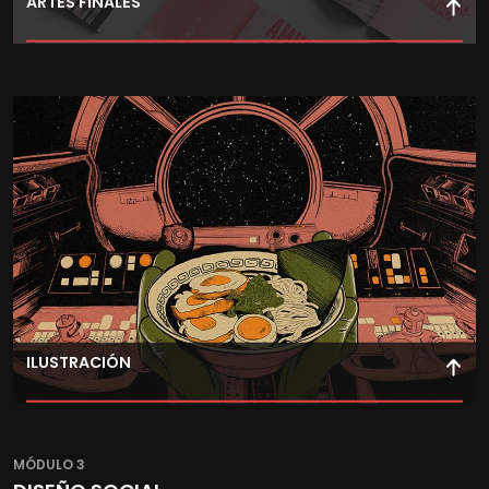
ARTES FINALES
Aplica metodologías y procesos de preproducción para
optimizar y preparar tus propuestas gráficas para una
correcta producción.
ILUSTRACIÓN
Convierte tus ideas en ilustraciones originales utilizando
técnicas digitales de dibujo y pintura, creando piezas
MÓDULO 3
visuales únicas.