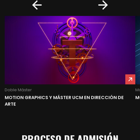
Doble Máster
Má
MOTION GRAPHICS Y MÁSTER UCM EN DIRECCIÓN DE
M
ARTE
PROCESO DE ADMISIÓN