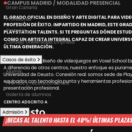
CAMPUS MADRID / MODALIDAD
PRESENCIAL
Gran Canaria
EL GRADO OFICIAL EN DISEÑO Y ARTE DIGITAL PARA VI
Profesores
PROFESIÓN DE ÉXITO. IMPARTIDO EN MADRID, ESTE GRAD
Partners
PLAYSTATION TALENTS. SI TE PREGUNTAS DÓNDE ESTUD
COMO UN ARTISTA INTEGRAL CAPAZ DE CREAR UNIVERS
Consejo Universidad Empresa
ÚLTIMA GENERACIÓN.
Casos de éxito
Por qué estudiar diseño de videojuegos en Voxel School Es
A diferencia de otros centros, nuestro enfoque es puramente 
Alumni
Universidad de Deusto. Conexión real: somos sede de Play
equipados con tecnología punta y herramientas profesiona
Premios y reconocimientos
presentación profesional.
Galería de alumnos
CENTRO ADSCRITO A
Admisión
¡BECAS AL TALENTO HASTA EL 40%! ÚLTIMAS PLAZA
Admisión Grados