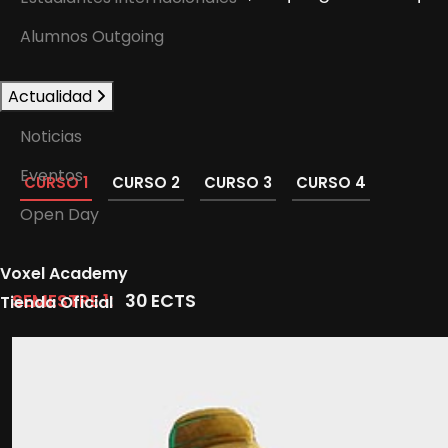
Alumnos Outgoing
Actualidad
Noticias
Eventos
CURSO 1
CURSO 2
CURSO 3
CURSO 4
Open Day
Voxel Academy
SEMESTRE 1:
30 ECTS
Tienda Oficial