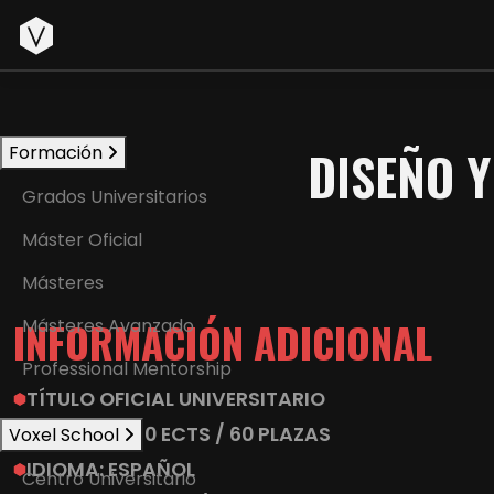
Inicio
DISEÑO Y
Formación
Grados Universitarios
Máster Oficial
Másteres
INFORMACIÓN ADICIONAL
Másteres Avanzado
Professional Mentorship
TÍTULO OFICIAL UNIVERSITARIO
4
AÑOS
/ 240 ECTS /
60 PLAZAS
Voxel School
IDIOMA
:
ESPAÑOL
Centro Universitario