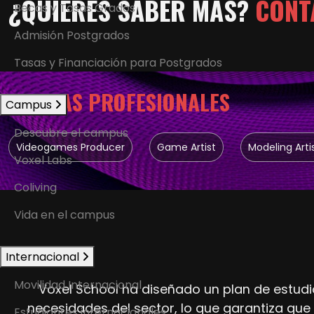
¿QUIERES SABER MÁS?
CONT
Becas y Tasas Grados
Admisión Postgrados
Tasas y Financiación para Postgrados
SALIDAS PROFESIONALES
Campus
Descubre el campus
Videogames Producer
Game Artist
Modeling Arti
Voxel Labs
Coliving
Vida en el campus
Internacional
Movilidad Internacional
Voxel School ha diseñado un plan de estudio
necesidades del sector, lo que garantiza que
Estudiantes internacionales